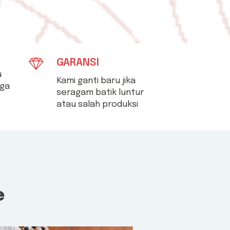
GARANSI
u
Kami ganti baru jika
aga
seragam batik luntur
atau salah produksi
e