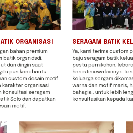
SERAGAM BATIK KE
ATIK ORGANISASI
Ya, kami terima custom
ngan bahan premium
baju seragam batik kelu
 batik orgsnidsdi.
pesta pernikahan, lebara
ut dan dingin saat
hari istimewa lainnya. Te
gitu pun kami bantu
keluarga sergam dikema
han custom desain motif
warna dan motif manis, 
n karakter organisasi
bahagia., untuk lebih len
n konsultasi seragam
konsultasikan kepada ka
Batik Solo dan dapatkan
ain motif.