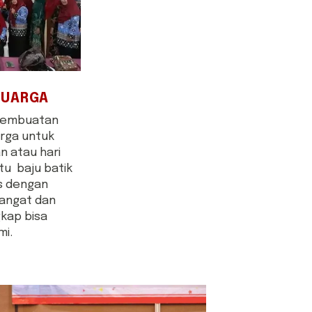
LUARGA
 pembuatan
arga untuk
n atau hari
ntu baju batik
s dengan
hangat dan
gkap bisa
mi.