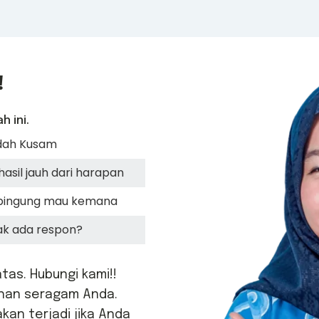
!
 ini.
udah Kusam
hasil jauh dari harapan
i bingung mau kemana
ak ada respon?
tas. Hubungi kami!!
uhan seragam Anda.
akan terjadi jika Anda