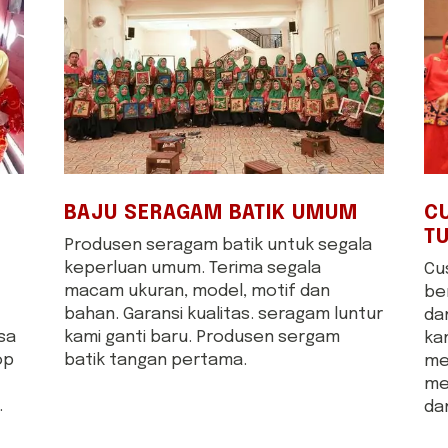
BAJU SERAGAM BATIK UMUM
C
TU
Produsen seragam batik untuk segala
keperluan umum. Terima segala
Cus
macam ukuran, model, motif dan
be
bahan. Garansi kualitas. seragam luntur
da
sa
kami ganti baru. Produsen sergam
ka
op
batik tangan pertama.
me
me
.
da